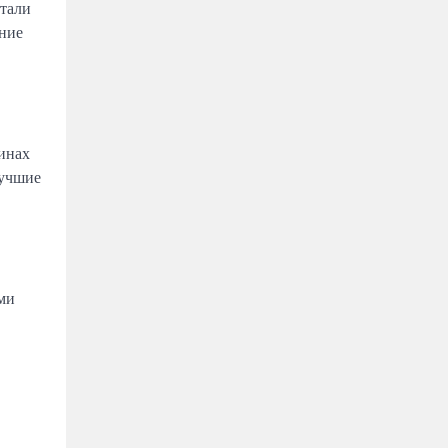
етали
ение
инах
лучшие
ми