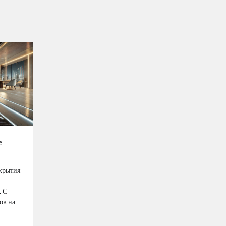
е
крытия
. С
ов на